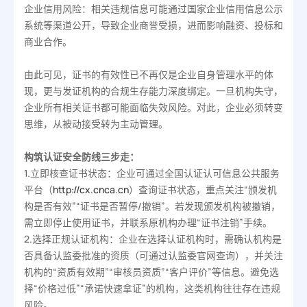
企业信用风险：相关违规信息可能通过国家企业信用信息公示
系统等渠道公开，导致企业商誉受损，进而影响融资、投标和
商业合作。
由此可见，证书的有效性已不再仅是企业自身管理水平的体
现，更与发证机构的合规生存能力深度绑定。一旦机构失守，
企业所有相关证书都可能面临失效风险。对此，企业必须转变
思维，从被动接受转为主动管理。
构筑认证安全防线三步走：
1.立即核查证书状态：企业可通过全国认证认可信息公共服务
平台（
http://cx.cnca.cn
）查询证书状态，重点关注“颁发机
构是否有效”“证书是否暂停/撤销”。若发现颁发机构被撤销，
需立即停止使用证书，并联系原机构办理“证书注销”手续。
2.选择正规认证机构：企业在选择认证机构时，需确认机构是
否具备认监委批准的资质（可通过认监委官网查询），并关注
机构的“资质有效期”“审核员资质”“客户评价”等信息。避免选
择“价格过低”“承诺快速拿证”的机构，这类机构往往存在违规
风险。