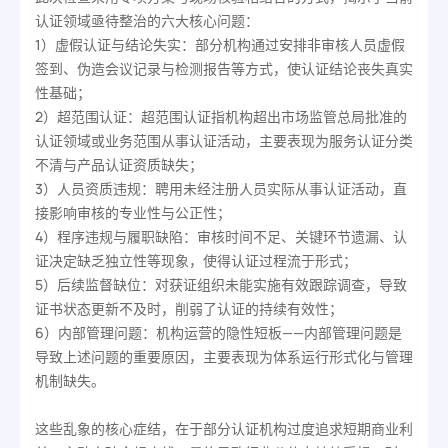
认证领域亟待整治的六大核心问题：
1）虚假认证与结论失实：部分机构通过安排非审核人员虚假
签到、伪造会议记录与检测报告等方式，使认证结论丧失真实
性基础；
2）超范围认证：超范围认证指机构超出市场监管总局批准的
认证领域或业务范围从事认证活动，主要表现为服务认证分类
不清与产品认证资质缺失；
3）人员资质违规：聘用未经注册人员实际从事认证活动，直
接影响审核的专业性与公正性；
4）程序违规与履职缺陷：审核时间不足、关键环节遗漏、认
证决定缺乏独立性等现象，使得认证过程流于形式；
5）后续监督缺位：对获证组织未能实施有效跟踪调查，导致
证书状态更新不及时，削弱了认证的持续有效性；
6）内部管理问题：机构运营的隐性短板——内部管理问题是
导致上述问题的重要原因，主要表现为体系运行形式化与管理
机制缺失。
这些乱象的核心症结，在于部分认证机构过度追求短期商业利