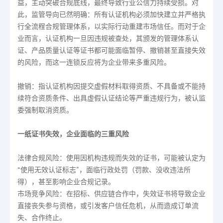
益，主动突破合规底线，最终导致行业公信力持续受损。对
此，监管导向已然明确：所有认证机构必须加快建立并严格执
行全流程合规管理体系，以实际行动重建市场信任。而对于企
业而言，认证机构一旦因违规被查处，其颁发的管理体系认
证、产品质量认证等证书都可能面临暂停、撤销甚至直接失效
的风险，而这一连锁反应将为企业带来多重风险。
撤销：指认证机构因提交虚假材料取得资质、不具备或不能持
续符合资质条件、出具虚假认证结论等严重违规行为，被认监
委强制取消资质。
一纸证书失效，企业面临的三重风险
法律合规风险：使用因机构违规而失效的证书，可能被认定为
“使用无效认证标志”，面临行政处罚（罚款、没收违法所
得），甚至影响企业合规记录。
市场竞争风险：在招标、供应链合作中，失效证书将导致企业
直接丧失参与资格，或引发客户信任危机，从而造成订单流
失、合作终止。