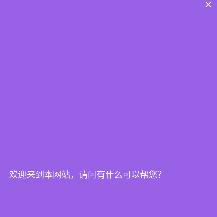
×
完善体系
强制企业建立符合军工要求的完整质量管理体系，包括文件
控制、过程管理、风险管控等关键环节。
欢迎来到本网站，请问有什么可以帮您？