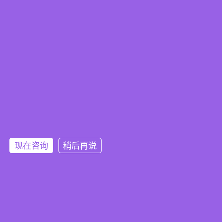
认证要求
单位法人
运营时间
现在咨询
稍后再说