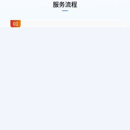
服务流程
01
需求洞察与合作缔约
依托专业团队，触达客户，掌握核心诉求，签订合作契约，
构建信任基石。
02
深度诊断与需求解构
开展疑难点调研分析，解构业务现状，明确本质诉求，锚定
服务方向。