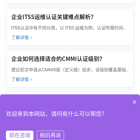
企业ITSS运维认证关键难点解析？
ITSS认证中有不同分类，以 ITSS 运维为例，认证所需时间因等级而异，一般整体周期在 3 至 9 个月左右。
了解详情 >
企业如何选择适合的CMMI认证级别？
建议初次申请从CMMI3级（定义级）起步，该级别覆盖基础流程标准化与跨项目复用，适合多数企业建立管理体系；若企业已有成熟的量化管理基础，可评估后选择更高等级。
了解详情 >
企业自行开展DCMM评估的风险？
×
企业自行评估可节省部分费用，但可能存在对标准理解不深入、评估流程不规范、评估结果准确性不足等问题。委托专业评估机构（如中国电子技术标准化研究院、赛宝认证等），能够凭借其丰富的经验和专业能力，确保评估过程的公正性、客观性和结果的准确性，同时还能为企业提供专业的改进建议，帮助企业更高效地提升数据管理能力。
欢迎来到本网站，请问有什么可以帮您？
了解详情 >
现在咨询
稍后再说