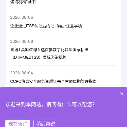
咨询机构”证书
2026-08-06
企业通过ITSS认证后的证书维护注意事项
2026-05-08
喜讯 | 昌旭咨询入选首批数字化转型国家标准
（DTMM&DTSS）贯标咨询机构
2026-08-04
CCRC信息安全服务资质证书全生命周期管理指南
×
地 址：北京市石景山区金安中海财富中心7层
欢迎来到本网站，请问有什么可以帮您？
电 话：400-600-0810
合 作：changxu@changxu.org.cn
微信公众号
邮 箱： changxu@changxu.org.cn
现在咨询
稍后再说