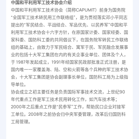
中国和平利用军工技术协会介绍
中国和平利用军工技术协会（简称CAPUMIT）前身为国务院
“全国军工技术转民用工作联络组”，是为贯彻落实邓小平同志
提出的“军民结合、平战结合、军品优先、以民养军”中国和平
利用军工技术协会十六字方针，在原国家计委、国家经委、国
家科委、国防科工委的共同倡议下，在国务院军转民工作联络
组的基础上，由致力于军民结合、寓军于民、军民融合发展事
业的包括十大军工集团在内的有关企事业单位、团体及个人，
于 1987年发起成立，1991年经国家民政部批准正式注册，是
国内唯一一家覆盖海、陆、空和火箭等各个兵种的军工技术协
会，十大军工集团是协会副理事长单位，国防科工局为上级指
导单位。
协会成立之初主要任务是负责国际军事技术交流，上世纪90
年代重点工作是军工技术民用转化工作，如汽车技术等；
2000年之后重点工作是“民参军”工作，帮助民口企业对接军
工单位。2008年之前协会归中央军委管理，改革后归国防科
工局管理。